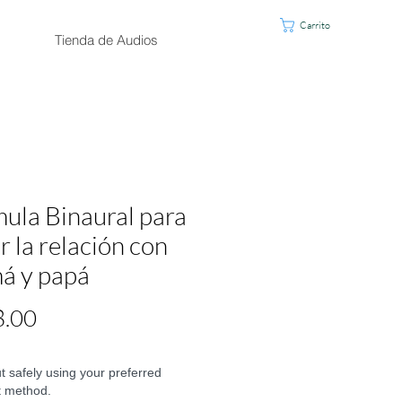
Carrito
Tienda de Audios
ula Binaural para
r la relación con
á y papá
Precio
8.00
 safely using your preferred
 method.