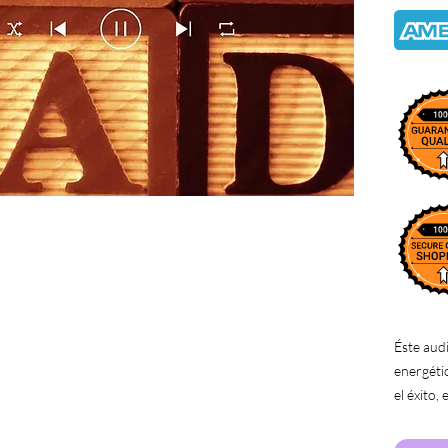
Éste audi
energéti
el éxito,
lazos ene