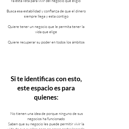
Ya está lista para vivir del negocio que eligió
Busca esa estabilidad y confianza de que el dinero
siempre llega y esta contigo
Quiere tener un negocio que le permita tener la
vida que elige
Quiere recuperar su poder en todos los ámbitos
Si te identi
fi
cas con esto,
este espacio es para
quienes:
No tienen una idea de porque ninguno de sus
negocios ha funcionado
Saben que su negocio les puede permitir vivir la