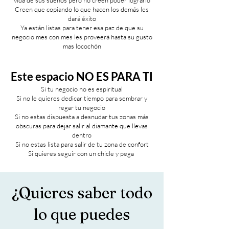
vida de sus sueños pero no creen poder lograrlo
Creen que copiando lo que hacen los demás les
dará éxito
Ya están listas para tener esa paz de que su
negocio mes con mes les proveerá hasta su gusto
mas locochón
Este espacio NO ES PARA TI
Si tu negocio no es espiritual
Si no le quieres dedicar tiempo para sembrar y
regar tu negocio
Si no estas dispuesta a desnudar tus zonas más
obscuras para dejar salir al diamante que llevas
dentro
Si no estas lista para salir de tu zona de confort
Si quieres seguir con un chicle y pega
¿Quieres saber todo
lo que puedes