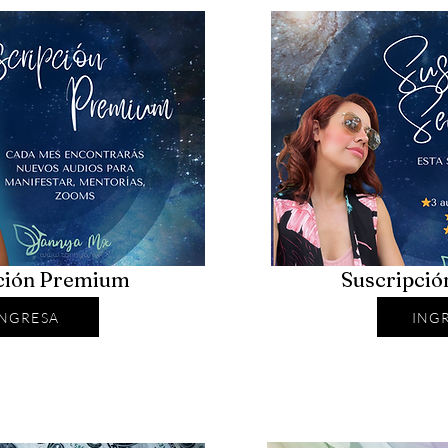
ción Premium
Suscripció
INGRESA
ING