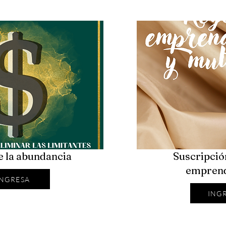
e la abundancia
Suscripció
emprend
INGRESA
ING