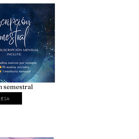
n semestral
RESA