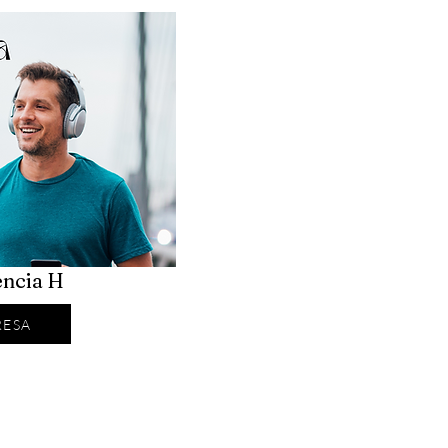
ncia H
RESA