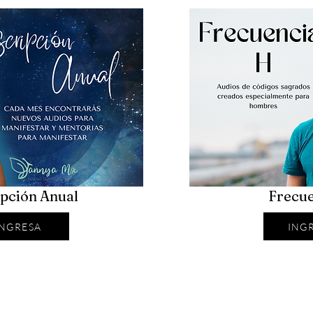
ipción Anual
Frecue
INGRESA
ING