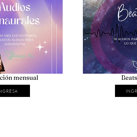
ción mensual
Beat
INGRESA
ING