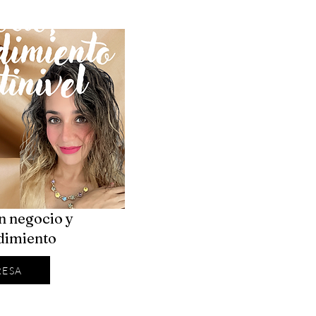
n negocio y
imiento
RESA