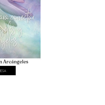
on Arcángeles
ESA