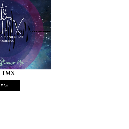
s TMX
RESA