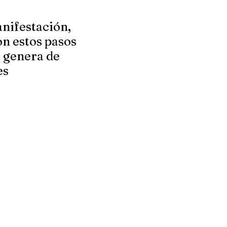
anifestación,
on estos pasos
 genera de
es