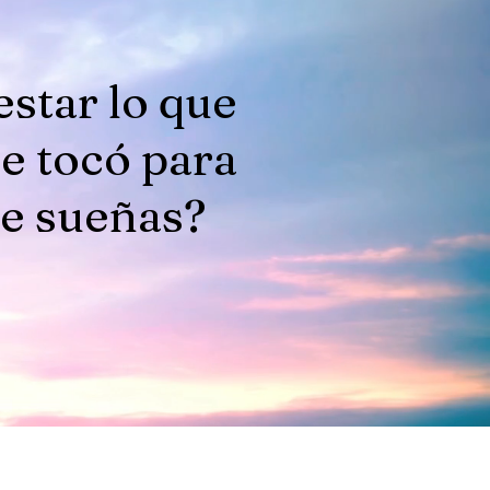
estar lo que
te tocó para
te sueñas?