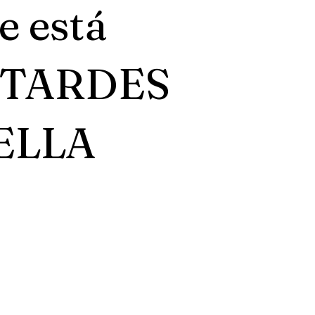
e está
O TARDES
ELLA