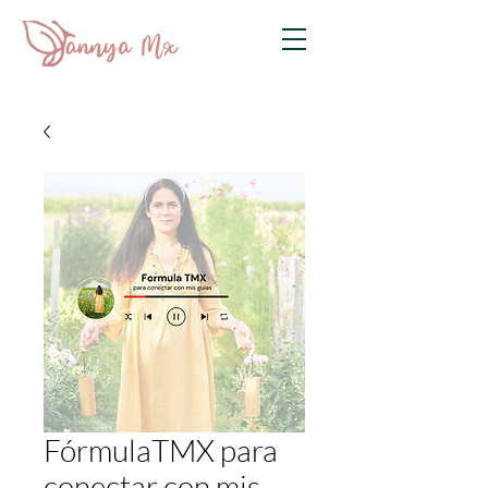
FórmulaTMX para
conectar con mis