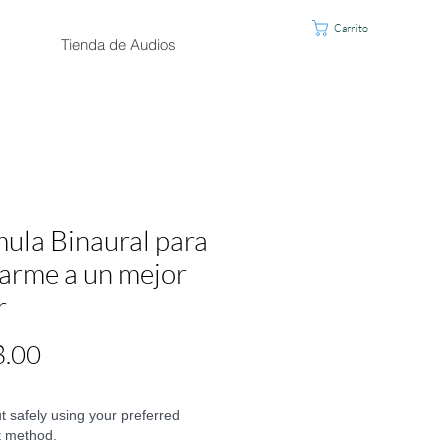
Carrito
Tienda de Audios
ula Binaural para
rme a un mejor
r
Precio
8.00
 safely using your preferred
 method.