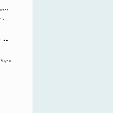
queada
u
 la
que el
 fluye o