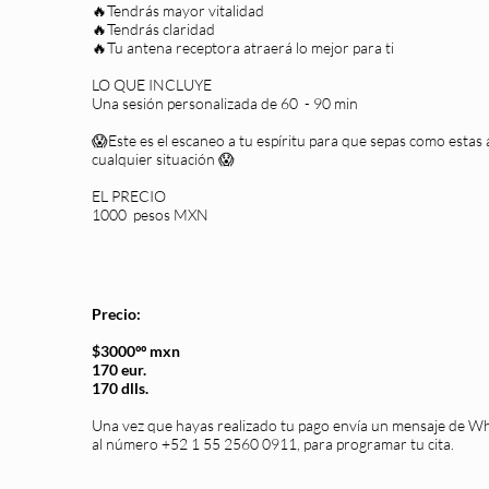
🔥Tendrás mayor vitalidad
🔥Tendrás claridad
🔥Tu antena receptora atraerá lo mejor para ti
LO QUE INCLUYE
Una sesión personalizada de 60 - 90 min
😱Este es el escaneo a tu espíritu para que sepas como estas
cualquier situación 😱
EL PRECIO
1000 pesos MXN
Precio:
$3000ºº mxn
170 eur.
170 dlls.
Una vez que hayas realizado tu pago envía un mensaje de W
al número +52 1 55 2560 0911, para programar tu cita.