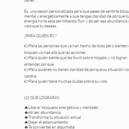
tener.
Es una sesión personalizada para que pases de sentirte blo
mental y energéticamente a que tengas claridad de porque t
energía no te esta permitiendo fluir y atraer esa abundancia y
vida que tu deseas.
¿PARA QUIEN ES ?
👉Para las personas que ya han hecho de todo pero sienten 
boqueo va mas allá que las acciones
👉Para quien siente que les llovió sobre mojado y no logran
entender porque
👉Para quienes no tienen claridad de porque su situación no
cambia.
👉Para quien tiene muchas dudas sobre su vida
LO QUE LOGRARAS
🔥Liberar bloqueos energéticos y mentales
🔥Atraer abundancia
🔥Transforma tu situación actual
🔥Dejar el estancamiento
🔥Te conviertes en alquimista